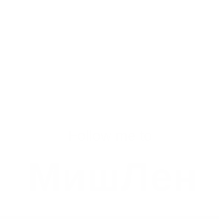
Follow me to
МишЛен