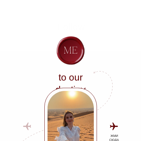
Follow
to our
destiny
ЖМИ
СЮДА