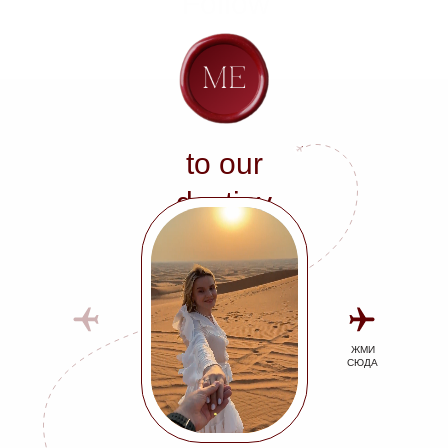
Follow
to our
destiny
ЖМИ
СЮДА