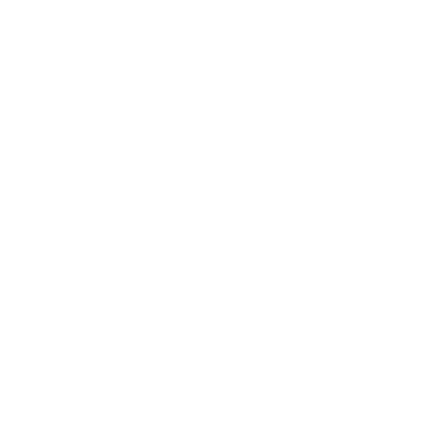
Follow me to
МишЛен