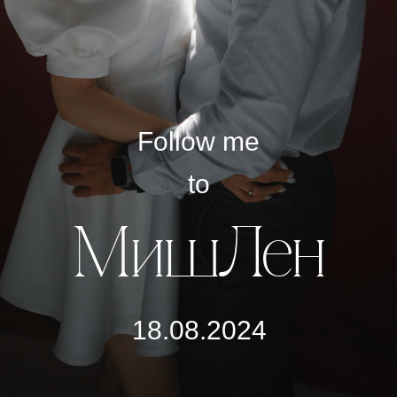
Follow me
to
МишЛен
18.08.2024