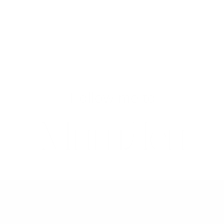
Follow me to
МишЛен