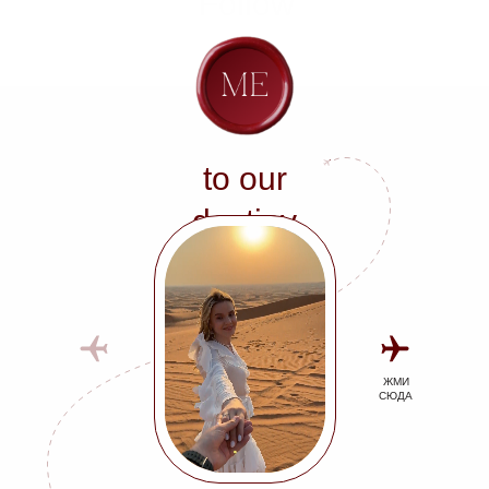
Follow
to our
destiny
ЖМИ
СЮДА