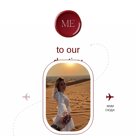
Follow
to our
destiny
ЖМИ
СЮДА