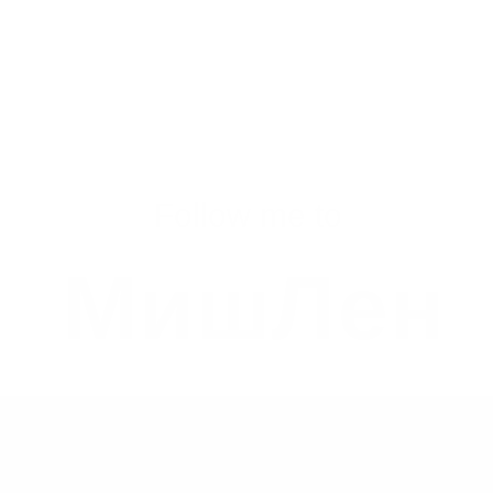
Follow me to
МишЛен